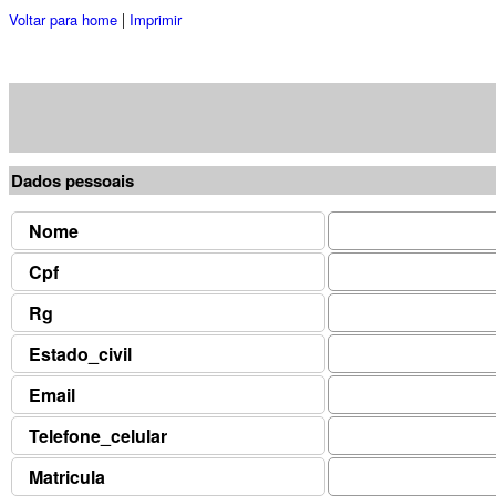
Voltar para home
Imprimir
|
Dados pessoais
Nome
Cpf
Rg
Estado_civil
Email
Telefone_celular
Matricula